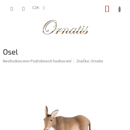
Přejít
NÁKUP
na
CZK
obsah
KOŠÍK
Osel
Průměrné
Neohodnoceno
Podrobnosti hodnocení
Značka:
Ornatis
hodnocení
produktu
je
0,0
z
5
hvězdiček.