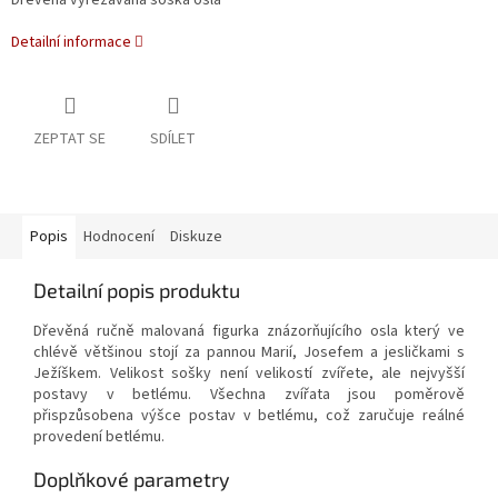
Dřevěná vyřezávaná soška osla
Detailní informace
ZEPTAT SE
SDÍLET
Popis
Hodnocení
Diskuze
Detailní popis produktu
Dřevěná ručně malovaná figurka znázorňujícího osla který ve
chlévě většinou stojí za pannou Marií, Josefem a jesličkami s
Ježíškem. Velikost sošky není velikostí zvířete, ale nejvyšší
postavy v betlému. Všechna zvířata jsou poměrově
přispzůsobena výšce postav v betlému, což zaručuje reálné
provedení betlému.
Doplňkové parametry