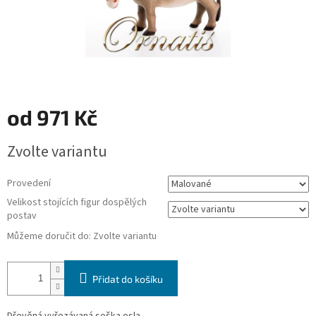
od
971 Kč
Měrná
Zvolte variantu
cena:
Provedení
Velikost stojících figur dospělých
postav
Můžeme doručit do:
Zvolte variantu
Přidat do košíku