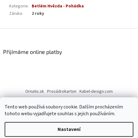
Kategorie
:
Betlém Hvězda - Pohádka
Záruka
:
2 roky
Z
á
p
a
Přijímáme online platby
t
í
Ornatis.sk
Prosádrokarton
Kabel-design.com
Tento web používá soubory cookie. Dalším procházením
tohoto webu vyjadřujete souhlas s jejich používáním.
Nastavení
Vytvořil Shoptet