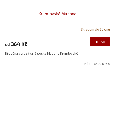
Krumlovská Madona
Skladem do 10 dnů
Průměrné
hodnocení
produktu
DETAIL
364 Kč
od
je
5,0
Dřevěná vyřezávaná soška Madony Krumlovské
z
5
Kód:
16500-N-6-5
hvězdiček.