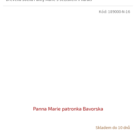
z
5
Kód:
189000-N-16
hvězdiček.
Panna Marie patronka Bavorska
Skladem do 10 dnů