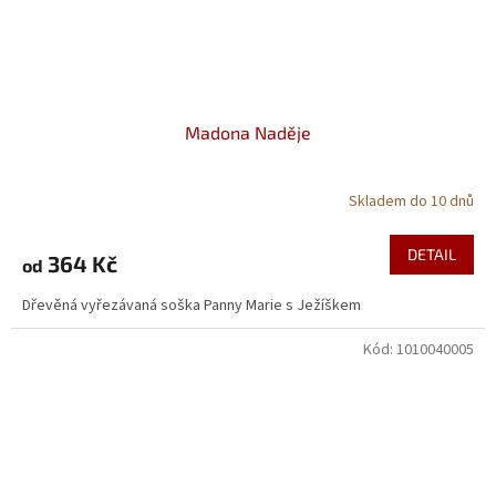
Madona Naděje
Skladem do 10 dnů
Průměrné
hodnocení
produktu
DETAIL
364 Kč
od
je
5,0
Dřevěná vyřezávaná soška Panny Marie s Ježíškem
z
5
Kód:
1010040005
hvězdiček.