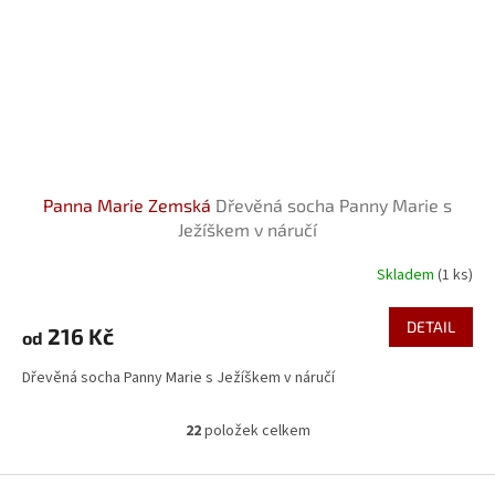
Panna Marie Zemská
Dřevěná socha Panny Marie s
Ježíškem v náručí
Skladem
(1 ks)
Průměrné
hodnocení
produktu
DETAIL
216 Kč
od
je
5,0
Dřevěná socha Panny Marie s Ježíškem v náručí
z
5
hvězdiček.
22
položek celkem
O
v
l
Z