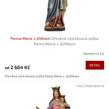
Panna Marie s dítětem
Dřevěná vyřezávaná soška
Panny Marie s Ježíškem
Skladem
(1 ks)
Průměrné
hodnocení
produktu
DETAIL
2 664 Kč
od
je
5,0
Dřevěná vyřezávaná soška Panny Marie s Ježíškem
z
5
Kód:
19320-00-N-15
hvězdiček.