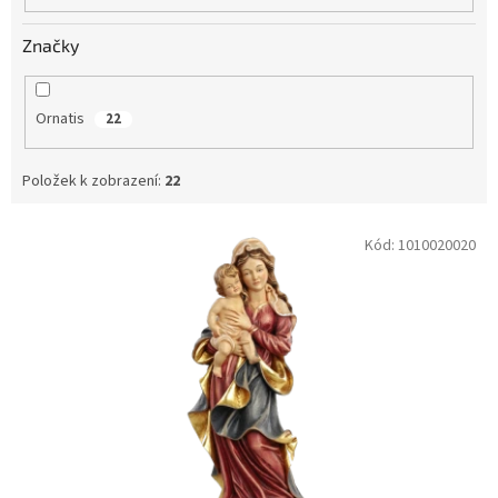
Značky
Ornatis
22
Položek k zobrazení:
22
V
Kód:
1010020020
ý
p
i
s
p
r
o
d
u
k