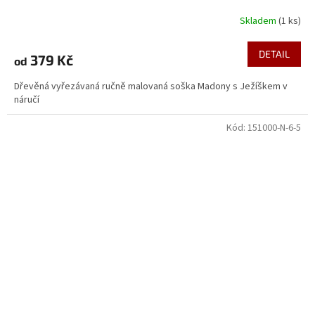
Skladem
(1 ks)
DETAIL
379 Kč
od
Dřevěná vyřezávaná ručně malovaná soška Madony s Ježíškem v
náručí
Kód:
151000-N-6-5