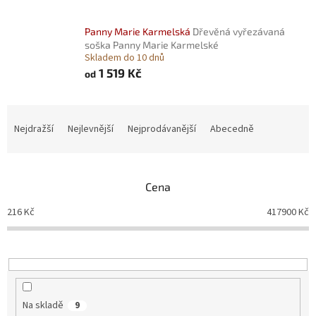
Panny Marie Karmelská
Dřevěná vyřezávaná
soška Panny Marie Karmelské
Skladem do 10 dnů
1 519 Kč
od
Ř
a
Nejdražší
Nejlevnější
Nejprodávanější
Abecedně
z
e
n
Cena
í
p
216
Kč
417900
Kč
r
o
d
u
k
t
Na skladě
9
ů