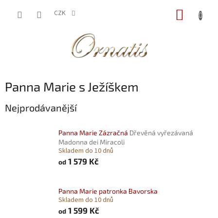
Přejít
NÁKUP
na
CZK
obsah
KOŠÍK
Panna Marie s Ježíškem
Nejprodávanější
Panna Marie Zázračná
Dřevěná vyřezávaná
Madonna dei Miracoli
Skladem do 10 dnů
1 579 Kč
od
Panna Marie patronka Bavorska
Skladem do 10 dnů
1 599 Kč
od