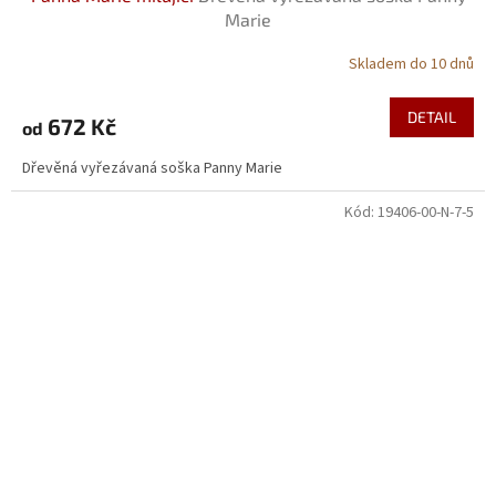
Marie
Skladem do 10 dnů
DETAIL
672 Kč
od
Dřevěná vyřezávaná soška Panny Marie
Kód:
19406-00-N-7-5