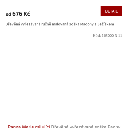
DETAIL
676 Kč
od
Dřevěná vyřezávaná ručně malovaná soška Madony s Ježíškem
Kód:
163000-N-11
Panna Marie milující
Dřevěná vyřezávaná soška Panny