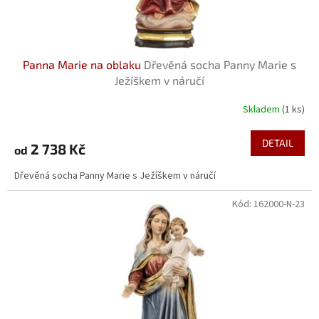
t
ů
Panna Marie na oblaku
Dřevěná socha Panny Marie s
Ježíškem v náručí
Skladem
(1 ks)
Průměrné
hodnocení
produktu
DETAIL
2 738 Kč
od
je
5,0
Dřevěná socha Panny Marie s Ježíškem v náručí
z
5
Kód:
162000-N-23
hvězdiček.