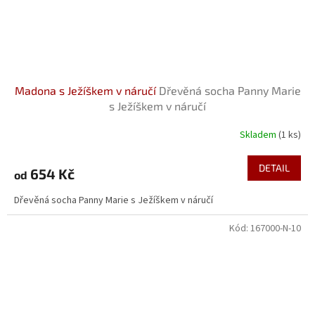
Madona s Ježíškem v náručí
Dřevěná socha Panny Marie
s Ježíškem v náručí
Skladem
(1 ks)
Průměrné
hodnocení
produktu
DETAIL
654 Kč
od
je
5,0
Dřevěná socha Panny Marie s Ježíškem v náručí
z
5
Kód:
167000-N-10
hvězdiček.