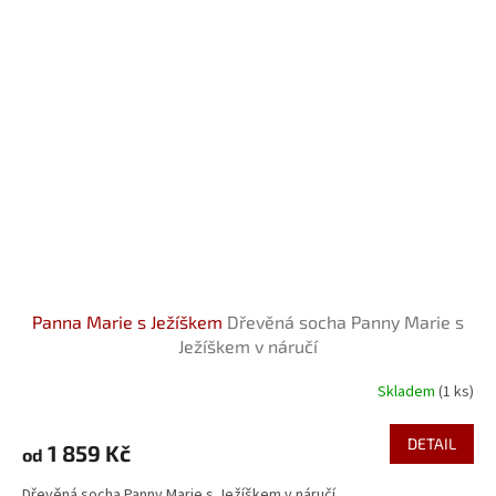
Panna Marie s Ježíškem
Dřevěná socha Panny Marie s
Ježíškem v náručí
Skladem
(1 ks)
Průměrné
hodnocení
produktu
DETAIL
1 859 Kč
od
je
5,0
Dřevěná socha Panny Marie s Ježíškem v náručí