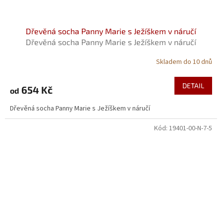
Dřevěná socha Panny Marie s Ježíškem v náručí
Dřevěná socha Panny Marie s Ježíškem v náručí
Skladem do 10 dnů
Průměrné
hodnocení
produktu
DETAIL
654 Kč
od
je
5,0
Dřevěná socha Panny Marie s Ježíškem v náručí
z
5
Kód:
19401-00-N-7-5
hvězdiček.