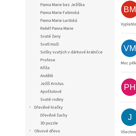
Panna Marie bez Ježíška
B
Panna Marie Fatimská
Panna Marie Lurdská
Vyplatil
Reliéf Panna Marie
Svaté ženy
Svatí muži
V
Sošky svatých v dárkové krabičce
Profese
Moc pěk
Kříže
Andělé
Ježíš Kristus
PH
Apoštolové
Svaté rodiny
Dřevěné hračky
Dřevěné šachy
J
3D puzzle
Olivové dřevo
Všechno