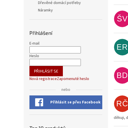
Dřevěné domácí potřeby
Náramky
ŠV
Přihlášení
E-mail
ER
Heslo
PŘIHLÁSIT SE
BD
Nová registrace
Zapomenuté heslo
nebo
R
Přihlásit se přes Facebook
děkuji, 