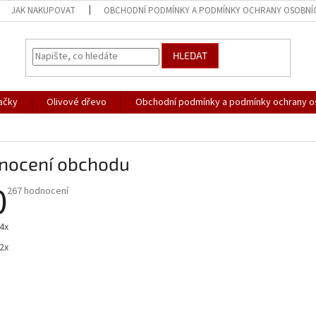
JAK NAKUPOVAT
OBCHODNÍ PODMÍNKY A PODMÍNKY OCHRANY OSOBNÍ
HLEDAT
ačky
Olivové dřevo
Obchodní podmínky a podmínky ochrany o
nocení obchodu
0
Průměrné
267 hodnocení
hodnocení
obchodu
je
4x
5,0
z
2x
5
hvězdiček.