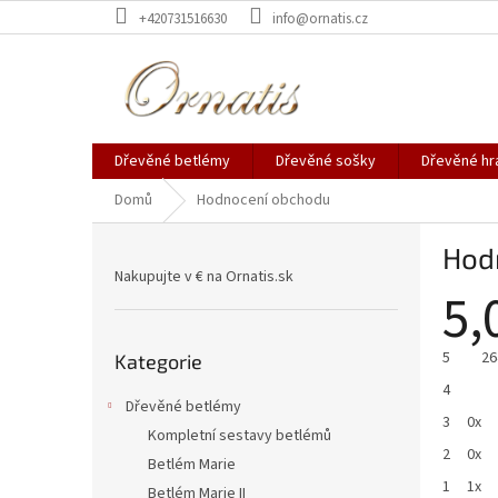
Přejít
+420731516630
info@ornatis.cz
na
obsah
Dřevěné betlémy
Dřevěné sošky
Dřevěné hr
Domů
Hodnocení obchodu
P
Hod
o
Nakupujte v € na Ornatis.sk
s
5,
t
r
Přeskočit
a
5
26
Kategorie
kategorie
n
4
n
Dřevěné betlémy
3
0x
í
Kompletní sestavy betlémů
p
2
0x
Betlém Marie
a
1
1x
Betlém Marie II