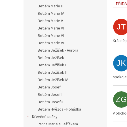
n
PŘID
Betlém Marie III
e
V
l
Betlém Marie IV
ý
Betlém Marie V
p
JT
i
Betlém Marie VI
s
Betlém Marie VII
h
Krásné p
Betlém Marie VIII
o
Betlém Ježíšek - Aurora
d
Betlém Ježíšek
n
JK
Betlém Ježíšek II
o
c
Betlém Ježíšek III
spokoje
e
Betlém Ježíšek IV
n
Betlém Josef
í
Betlém Josef I
ZG
Betlém Josef II
Betlém Hvězda - Pohádka
V obchod
Dřevěné sošky
Panna Marie s Ježíškem