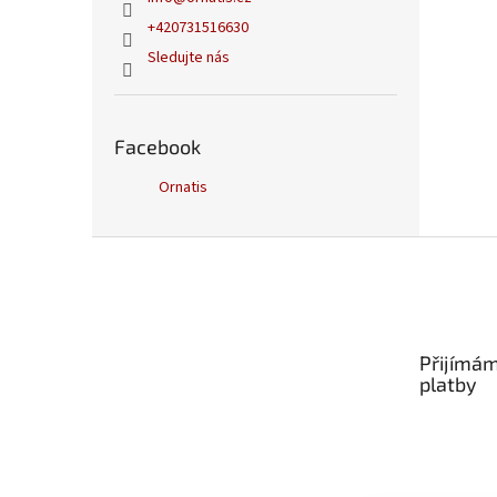
+420731516630
Sledujte nás
Facebook
Ornatis
Z
á
p
a
t
Přijímám
í
platby