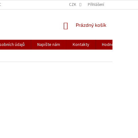
CH ÚDAJŮ
CZK
Přihlášení
NÁKUPNÍ
Prázdný košík
KOŠÍK
sobních údajů
Napište nám
Kontakty
Hodnocení obchod