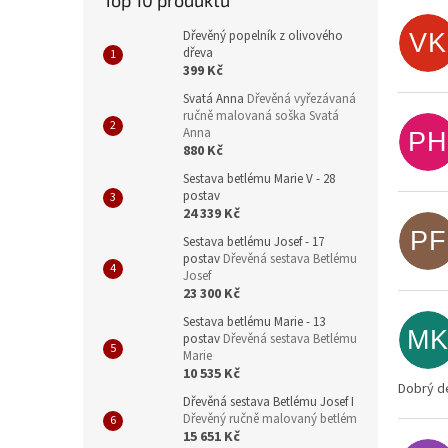
Top 10 produktů
Dřevěný popelník z olivového
VK
dřeva
399 Kč
Svatá Anna
Dřevěná vyřezávaná
ručně malovaná soška Svatá
Anna
PH
880 Kč
Sestava betlému Marie V - 28
postav
24 339 Kč
PF
Sestava betlému Josef - 17
postav
Dřevěná sestava Betlému
Josef
23 300 Kč
Sestava betlému Marie - 13
M
postav
Dřevěná sestava Betlému
Marie
10 535 Kč
Dobrý de
Dřevěná sestava Betlému Josef I
Dřevěný ručně malovaný betlém
15 651 Kč