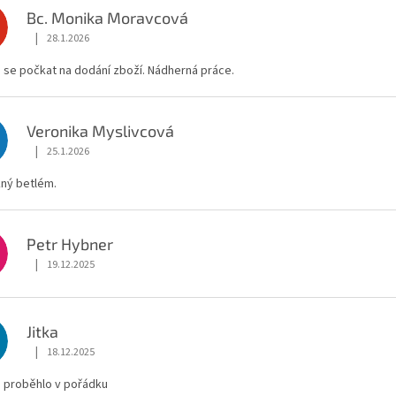
Bc. Monika Moravcová
M
|
28.1.2026
Hodnocení obchodu je 5 z 5 hvězdiček.
o se počkat na dodání zboží. Nádherná práce.
Veronika Myslivcová
M
|
25.1.2026
Hodnocení obchodu je 5 z 5 hvězdiček.
ný betlém.
Petr Hybner
|
19.12.2025
Hodnocení obchodu je 5 z 5 hvězdiček.
Jitka
|
18.12.2025
Hodnocení obchodu je 5 z 5 hvězdiček.
 proběhlo v pořádku