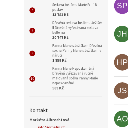
SP
Sestava betlému Marie IV - 18
postav
13 781 Kč
Dřevěná sestava betlému Ježíšek
II
Dřevěná vyřezávaná sestava
JH
betlému
30 747 Kč
Panna Marie s Ježíškem
Dřevěná
socha Panny Marie s Ježíškem v
náručí
1 859 Kč
HP
Panna Marie Neposkvrněná
Dřevěná vyřezávaná ručně
malovaná soška Panny Marie
neposkvrněné
569 Kč
JS
Kontakt
A
Markéta Albrechtová
info
@
ornatis.cz