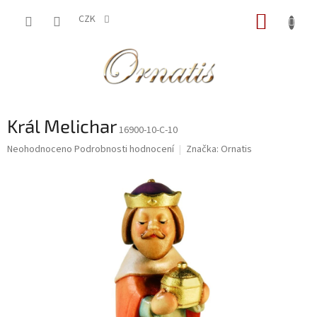
Přejít
NÁKUP
na
CZK
obsah
KOŠÍK
Král Melichar
16900-10-C-10
Průměrné
Neohodnoceno
Podrobnosti hodnocení
Značka:
Ornatis
hodnocení
produktu
je
0,0
z
5
hvězdiček.