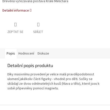
Dřevěná vyřezávaná postava Krále Melichara
Detailní informace
ZEPTAT SE
SDÍLET
Popis
Hodnocení
Diskuze
Detailní popis produktu
Díky masivnímu provedení je velice malá pravděpodobnost
ulomení jakékoliv části figurky - vhodné pro děti. Sošky se
skládají ze dvou odnímatelných kusů (hlava a tělo), které jsou k
sobě připevněny pomocí magnetu.
Z