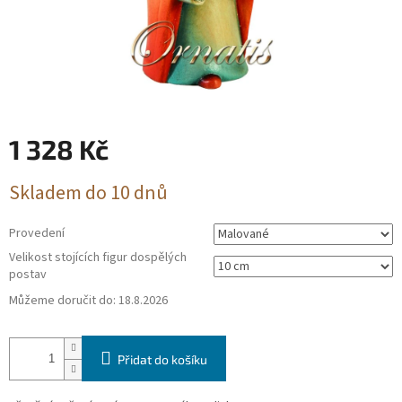
1 328 Kč
Měrná
Skladem do 10 dnů
cena:
Provedení
Velikost stojících figur dospělých
postav
Můžeme doručit do:
18.8.2026
Přidat do košíku