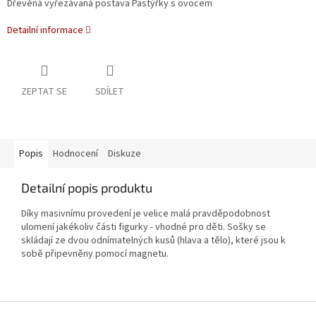
Dřevěná vyřezávaná postava Pastýřky s ovocem
Detailní informace
ZEPTAT SE
SDÍLET
Popis
Hodnocení
Diskuze
Detailní popis produktu
Díky masivnímu provedení je velice malá pravděpodobnost
ulomení jakékoliv části figurky - vhodné pro děti. Sošky se
skládají ze dvou odnímatelných kusů (hlava a tělo), které jsou k
sobě připevněny pomocí magnetu.
Z