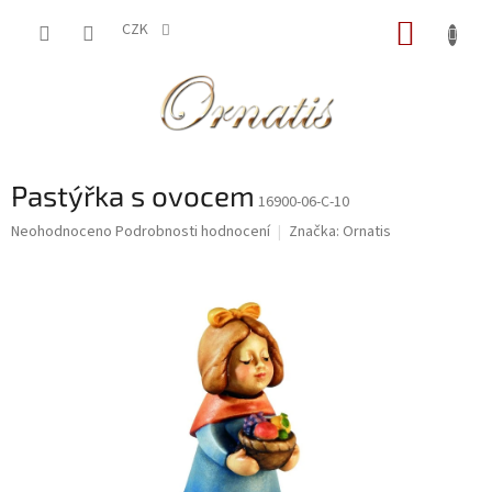
Přejít
NÁKUP
na
CZK
obsah
KOŠÍK
Pastýřka s ovocem
16900-06-C-10
Průměrné
Neohodnoceno
Podrobnosti hodnocení
Značka:
Ornatis
hodnocení
produktu
je
0,0
z
5
hvězdiček.