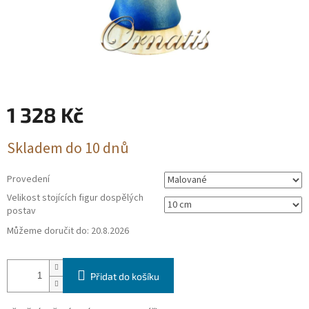
1 328 Kč
Měrná
Skladem do 10 dnů
cena:
Provedení
Velikost stojících figur dospělých
postav
Můžeme doručit do:
20.8.2026
Přidat do košíku