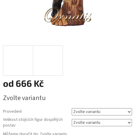
od
666 Kč
Měrná
Zvolte variantu
cena:
Provedení
Velikost stojících figur dospělých
postav
Můžeme doručit do:
Zvolte variantu