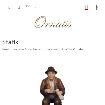
Přejít
NÁKUP
na
CZK
obsah
KOŠÍK
Stařík
Průměrné
Neohodnoceno
Podrobnosti hodnocení
Značka:
Ornatis
hodnocení
produktu
je
0,0
z
5
hvězdiček.