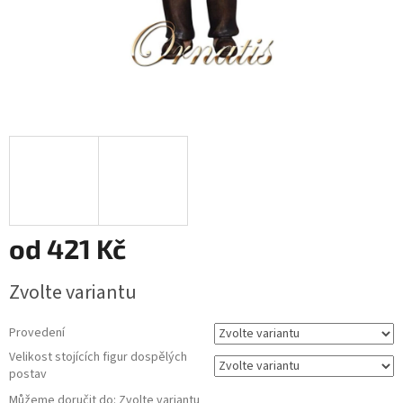
od
421 Kč
Měrná
Zvolte variantu
cena:
Provedení
Velikost stojících figur dospělých
postav
Můžeme doručit do:
Zvolte variantu