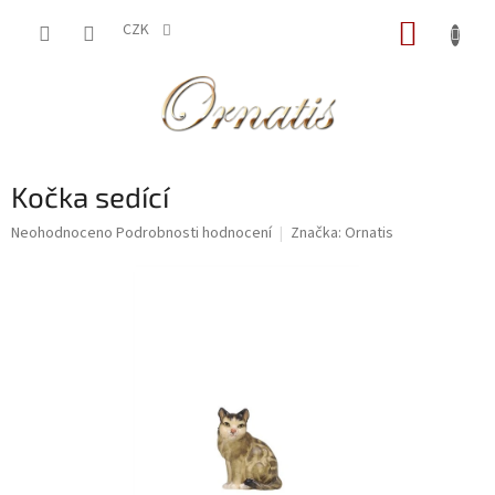
Přejít
NÁKUP
na
CZK
obsah
KOŠÍK
Kočka sedící
Průměrné
Neohodnoceno
Podrobnosti hodnocení
Značka:
Ornatis
hodnocení
produktu
je
0,0
z
5
hvězdiček.