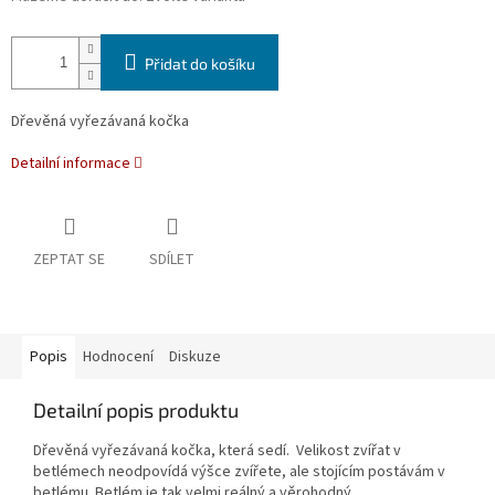
Přidat do košíku
Dřevěná vyřezávaná kočka
Detailní informace
ZEPTAT SE
SDÍLET
Popis
Hodnocení
Diskuze
Detailní popis produktu
Dřevěná vyřezávaná kočka, která sedí.
Velikost zvířat v
betlémech neodpovídá výšce zvířete, ale stojícím postávám v
betlému. Betlém je tak velmi reálný a věrohodný.