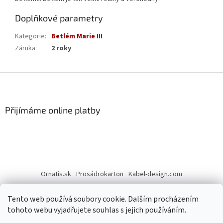
Doplňkové parametry
Kategorie
:
Betlém Marie III
Záruka
:
2 roky
Z
á
p
a
Přijímáme online platby
t
í
Ornatis.sk
Prosádrokarton
Kabel-design.com
Tento web používá soubory cookie. Dalším procházením
tohoto webu vyjadřujete souhlas s jejich používáním.