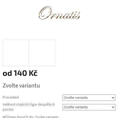
od
140 Kč
Měrná
Zvolte variantu
cena:
Provedení
Velikost stojících figur dospělých
postav
Můžeme doručit do:
Zvolte variantu