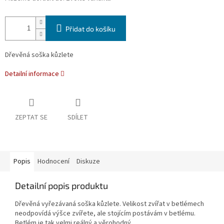
Přidat do košíku
Dřevěná soška kůzlete
Detailní informace
ZEPTAT SE
SDÍLET
Popis
Hodnocení
Diskuze
Detailní popis produktu
Dřevěná vyřezávaná soška kůzlete. V
elikost zvířat v betlémech
neodpovídá výšce zvířete, ale stojícím postávám v betlému.
Betlém je tak velmi reálný a věrohodný.