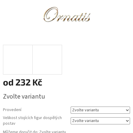
od
232 Kč
Měrná
Zvolte variantu
cena:
Provedení
Velikost stojících figur dospělých
postav
Můžeme doručit do:
Zvolte variantu