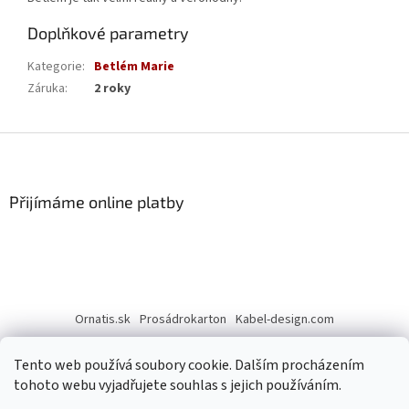
Doplňkové parametry
Kategorie
:
Betlém Marie
Záruka
:
2 roky
Z
á
p
a
Přijímáme online platby
t
í
Ornatis.sk
Prosádrokarton
Kabel-design.com
Tento web používá soubory cookie. Dalším procházením
tohoto webu vyjadřujete souhlas s jejich používáním.