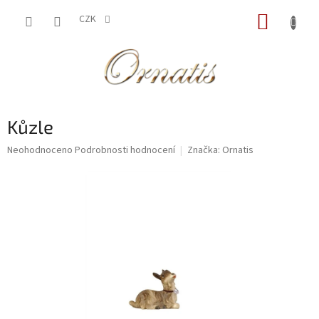
Přejít
NÁKUP
na
CZK
obsah
KOŠÍK
Kůzle
Průměrné
Neohodnoceno
Podrobnosti hodnocení
Značka:
Ornatis
hodnocení
produktu
je
0,0
z
5
hvězdiček.