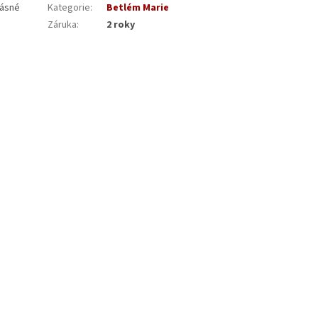
rásné
Kategorie
:
Betlém Marie
Záruka
:
2 roky