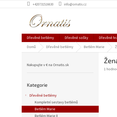
Přejít
+420731516630
info@ornatis.cz
na
obsah
Dřevěné betlémy
Dřevěné sošky
Dřevěné hr
Domů
Dřevěné betlémy
Betlém Marie
Ž
P
Žena
o
Nakupujte v € na Ornatis.sk
s
Průměr
1 hodno
t
hodnoce
r
produkt
Přeskočit
a
je
Kategorie
kategorie
5,0
n
z
n
Dřevěné betlémy
5
í
Kompletní sestavy betlémů
hvězdič
p
Betlém Marie
a
Betlém Marie II