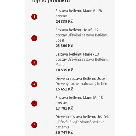
Top 10 produktů
Sestava betlému Marie V - 28
postav
24 339 Kč
Sestava betlému Josef - 17
postav
Dřevěná sestava Betlému
Josef
23 300 Kč
Sestava betlému Marie - 13
postav
Dřevěná sestava Betlému
Marie
10 535 Kč
Dřevěná sestava Betlému Josef I
Dřevěný ručně malovaný betlém
15 651 Kč
Sestava betlému Marie IV - 18
postav
13 781 Kč
Dřevěná sestava betlému Ježíšek
II
Dřevěná vyřezávaná sestava
betlému
30 747 Kč