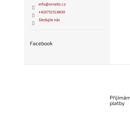
info
@
ornatis.cz
+420731516630
Sledujte nás
Facebook
Z
á
p
a
t
Přijímám
í
platby