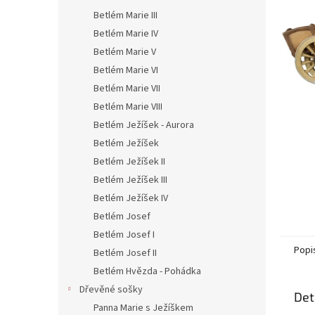
n
Betlém Marie III
e
l
Betlém Marie IV
Betlém Marie V
Betlém Marie VI
Betlém Marie VII
Betlém Marie VIII
Betlém Ježíšek - Aurora
Betlém Ježíšek
Betlém Ježíšek II
Betlém Ježíšek III
Betlém Ježíšek IV
Betlém Josef
Betlém Josef I
Popi
Betlém Josef II
Betlém Hvězda - Pohádka
Dřevěné sošky
Det
Panna Marie s Ježíškem