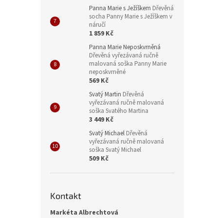
Panna Marie s Ježíškem
Dřevěná
socha Panny Marie s Ježíškem v
náručí
1 859 Kč
Panna Marie Neposkvrněná
Dřevěná vyřezávaná ručně
malovaná soška Panny Marie
neposkvrněné
569 Kč
Svatý Martin
Dřevěná
vyřezávaná ručně malovaná
soška Svatého Martina
3 449 Kč
Svatý Michael
Dřevěná
vyřezávaná ručně malovaná
soška Svatý Michael
509 Kč
Kontakt
Markéta Albrechtová