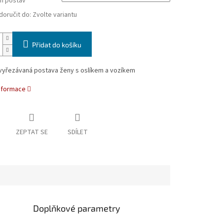
h postav
oručit do:
Zvolte variantu
Přidat do košíku
vyřezávaná postava ženy s oslíkem a vozíkem
informace
ZEPTAT SE
SDÍLET
Doplňkové parametry