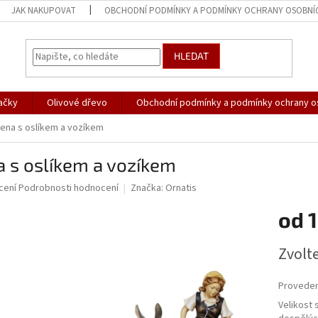
JAK NAKUPOVAT
OBCHODNÍ PODMÍNKY A PODMÍNKY OCHRANY OSOBNÍ
HLEDAT
ačky
Olivové dřevo
Obchodní podmínky a podmínky ochrany o
ena s oslíkem a vozíkem
 s oslíkem a vozíkem
né
cení
Podrobnosti hodnocení
Značka:
Ornatis
ní
od
1
u
Měrná
Zvolt
cena:
ek.
Proveden
Velikost s