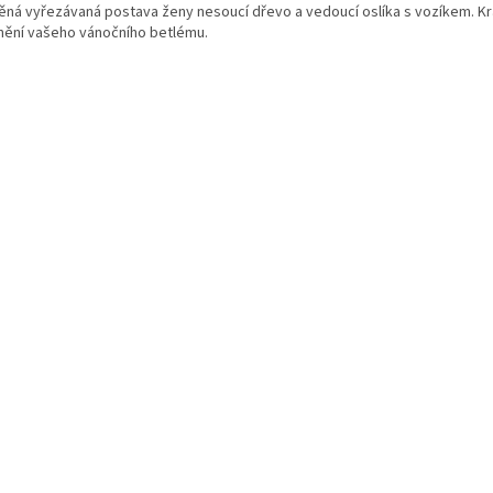
ěná vyřezávaná postava ženy nesoucí dřevo a vedoucí oslíka s vozíkem. K
nění vašeho vánočního betlému.