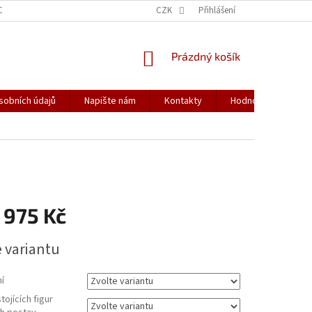
CH ÚDAJŮ
CZK
Přihlášení
NÁKUPNÍ
Prázdný košík
KOŠÍK
sobních údajů
Napište nám
Kontakty
Hodnocení obchod
 975 Kč
e variantu
í
tojících figur