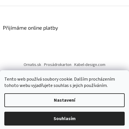
Z
á
p
a
Přijímáme online platby
t
í
Ornatis.sk
Prosádrokarton
Kabel-design.com
Tento web používá soubory cookie. Dalším procházením
tohoto webu vyjadřujete souhlas s jejich používáním.
Nastavení
Vytvořil Shoptet
Souhlasím
Copyright 2026
Ornatis
. Všechna práva vyhrazena.
Tým Ornátis Vám přeje hodně zdraví a příjemné chvíle v roce 2026.