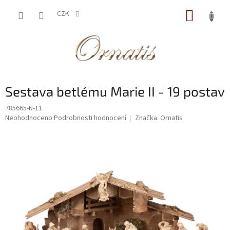
Přejít
NÁKUP
na
CZK
obsah
KOŠÍK
Sestava betlému Marie II - 19 postav
785665-N-11
Průměrné
Neohodnoceno
Podrobnosti hodnocení
Značka:
Ornatis
hodnocení
produktu
je
0,0
z
5
hvězdiček.