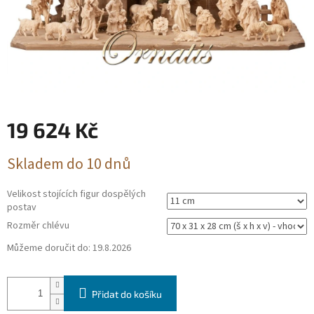
19 624 Kč
Měrná
Skladem do 10 dnů
cena:
Velikost stojících figur dospělých
postav
Rozměr chlévu
Můžeme doručit do:
19.8.2026
Přidat do košíku