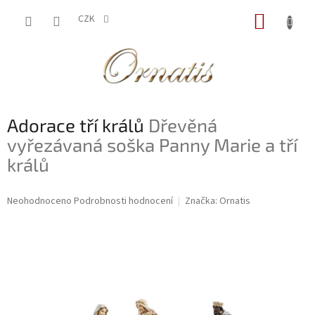
Přejít
NÁKUP
na
CZK
obsah
KOŠÍK
Adorace tří králů
Dřevěná
vyřezávaná soška Panny Marie a tří
králů
Průměrné
Neohodnoceno
Podrobnosti hodnocení
Značka:
Ornatis
hodnocení
produktu
je
0,0
z
5
hvězdiček.