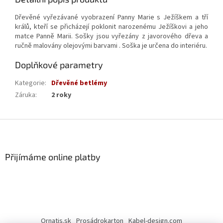
Dřevěné vyřezávané vyobrazení Panny Marie s Ježíškem a tří
králů, kteří se přicházejí poklonit narozenému Ježíškovi a jeho
matce Panně Marii. Sošky jsou vyřezány z javorového dřeva a
ručně malovány olejovými barvami . Soška je určena do interiéru.
Doplňkové parametry
Kategorie
:
Dřevěné betlémy
Záruka
:
2 roky
Z
á
p
a
Přijímáme online platby
t
í
Ornatis.sk
Prosádrokarton
Kabel-design.com