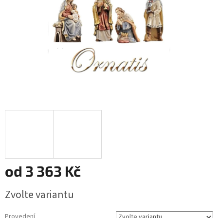
od
3 363 Kč
Měrná
Zvolte variantu
cena:
Provedení