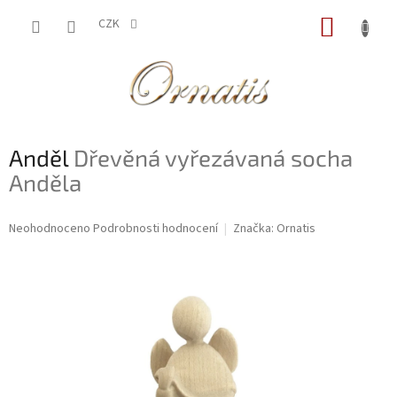
Přejít
NÁKUP
na
CZK
obsah
KOŠÍK
Anděl
Dřevěná vyřezávaná socha
Anděla
Průměrné
Neohodnoceno
Podrobnosti hodnocení
Značka:
Ornatis
hodnocení
produktu
je
0,0
z
5
hvězdiček.