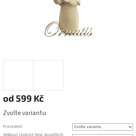
od
599 Kč
Měrná
Zvolte variantu
cena:
Provedení
Velikost stojících figur dospělých