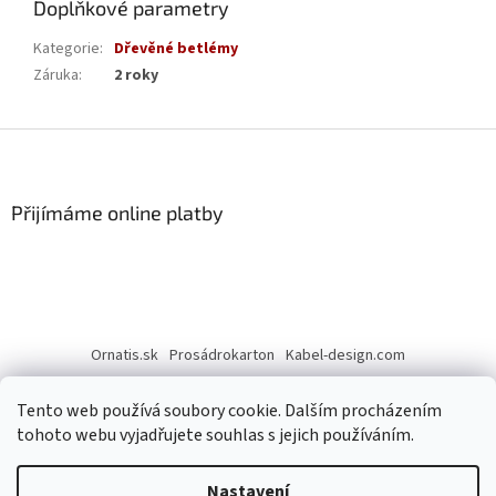
Doplňkové parametry
Kategorie
:
Dřevěné betlémy
Záruka
:
2 roky
Z
á
p
a
Přijímáme online platby
t
í
Ornatis.sk
Prosádrokarton
Kabel-design.com
Tento web používá soubory cookie. Dalším procházením
tohoto webu vyjadřujete souhlas s jejich používáním.
Nastavení