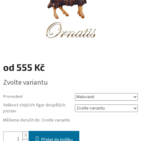
od
555 Kč
Měrná
Zvolte variantu
cena:
Provedení
Velikost stojících figur dospělých
postav
Můžeme doručit do:
Zvolte variantu
Přidat do košíku