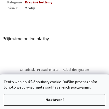
Kategorie
:
Dřevěné betlémy
Záruka
:
2 roky
Z
á
p
a
Přijímáme online platby
t
í
Ornatis.sk
Prosádrokarton
Kabel-design.com
Tento web používá soubory cookie. Dalším procházením
tohoto webu vyjadřujete souhlas s jejich používáním.
Nastavení
Vytvořil Shoptet