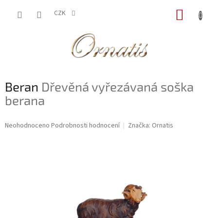
Přejít
NÁKUP
na
CZK
obsah
KOŠÍK
Beran
Dřevěná vyřezávaná soška
berana
Průměrné
Neohodnoceno
Podrobnosti hodnocení
Značka:
Ornatis
hodnocení
produktu
je
0,0
z
5
hvězdiček.