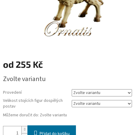
od
255 Kč
Měrná
Zvolte variantu
cena:
Provedení
Velikost stojících figur dospělých
postav
Můžeme doručit do:
Zvolte variantu
Přidat do košíku