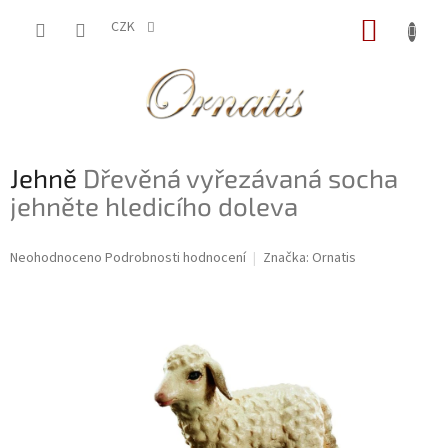
Přejít
NÁKUP
na
CZK
obsah
KOŠÍK
Jehně
Dřevěná vyřezávaná socha
jehněte hledicího doleva
Průměrné
Neohodnoceno
Podrobnosti hodnocení
Značka:
Ornatis
hodnocení
produktu
je
0,0
z
5
hvězdiček.