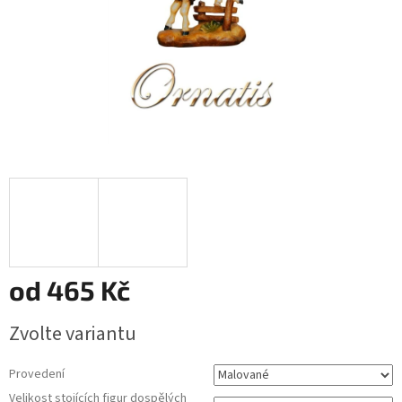
od
465 Kč
Měrná
Zvolte variantu
cena:
Provedení
Velikost stojících figur dospělých