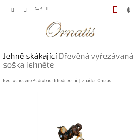
Přejít
NÁKUP
na
CZK
obsah
KOŠÍK
Jehně skákající
Dřevěná vyřezávaná
soška jehněte
Průměrné
Neohodnoceno
Podrobnosti hodnocení
Značka:
Ornatis
hodnocení
produktu
je
0,0
z
5
hvězdiček.