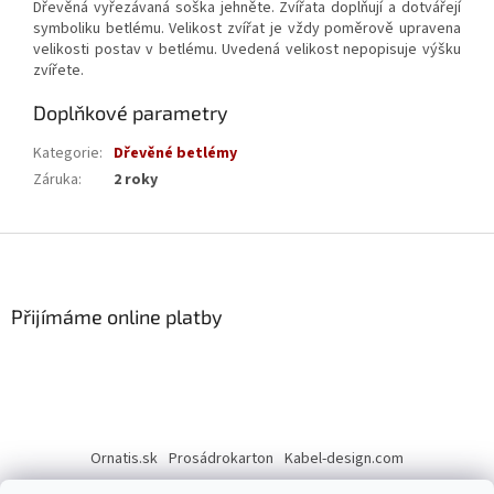
Dřevěná vyřezávaná soška jehněte. Zvířata doplňují a dotvářejí
symboliku betlému. Velikost zvířat je vždy poměrově upravena
velikosti postav v betlému. Uvedená velikost nepopisuje výšku
zvířete.
Doplňkové parametry
Kategorie
:
Dřevěné betlémy
Záruka
:
2 roky
Z
á
p
a
Přijímáme online platby
t
í
Ornatis.sk
Prosádrokarton
Kabel-design.com