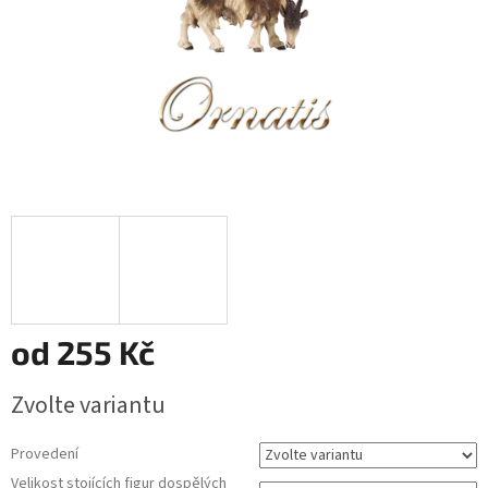
od
255 Kč
Měrná
Zvolte variantu
cena:
Provedení
Velikost stojících figur dospělých