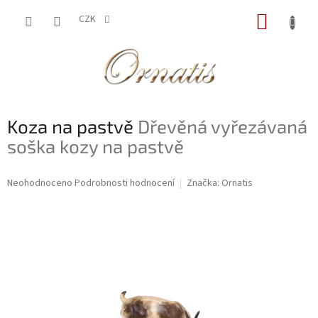
Přejít
NÁKUP
na
CZK
obsah
KOŠÍK
Koza na pastvě
Dřevěná vyřezávaná
soška kozy na pastvě
Průměrné
Neohodnoceno
Podrobnosti hodnocení
Značka:
Ornatis
hodnocení
produktu
je
0,0
z
5
hvězdiček.