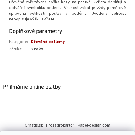
Dřevěná vyřezávaná soška kozy na pastvě. Zvířata doplňují a
dotvářejí symboliku betlému. Velikost zvířat je vždy poměrově
upravena velikosti postav v betlému. Uvedená velikost
nepopisuje výšku zvířete.
Doplňkové parametry
Kategorie
:
Dřevěné betlémy
Záruka
:
2 roky
Z
á
p
a
Přijímáme online platby
t
í
Ornatis.sk
Prosádrokarton
Kabel-design.com