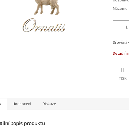
dospělýc
Můžeme d
Dřevěná v
Detailní 
TISK
s
Hodnocení
Diskuze
ailní popis produktu