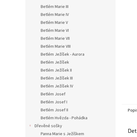
n
Betlém Marie III
e
l
Betlém Marie IV
Betlém Marie V
Betlém Marie VI
Betlém Marie VII
Betlém Marie VIII
Betlém Ježíšek - Aurora
Betlém Ježíšek
Betlém Ježíšek II
Betlém Ježíšek III
Betlém Ježíšek IV
Betlém Josef
Betlém Josef I
Betlém Josef II
Popi
Betlém Hvězda - Pohádka
Dřevěné sošky
Det
Panna Marie s Ježíškem