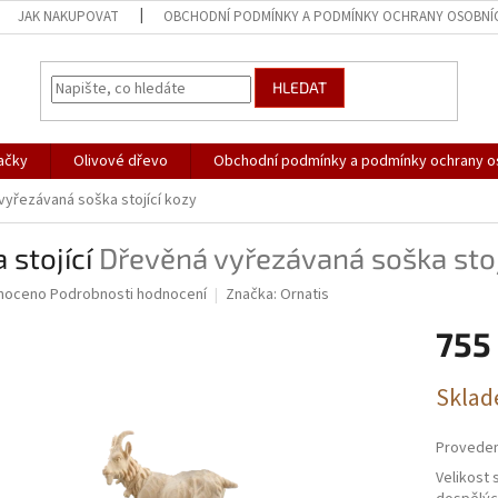
JAK NAKUPOVAT
OBCHODNÍ PODMÍNKY A PODMÍNKY OCHRANY OSOBNÍ
HLEDAT
ačky
Olivové dřevo
Obchodní podmínky a podmínky ochrany o
vyřezávaná soška stojící kozy
 stojící
Dřevěná vyřezávaná soška stoj
né
noceno
Podrobnosti hodnocení
Značka:
Ornatis
ní
755
u
Měrná
Sklad
cena:
ek.
Proveden
Velikost s