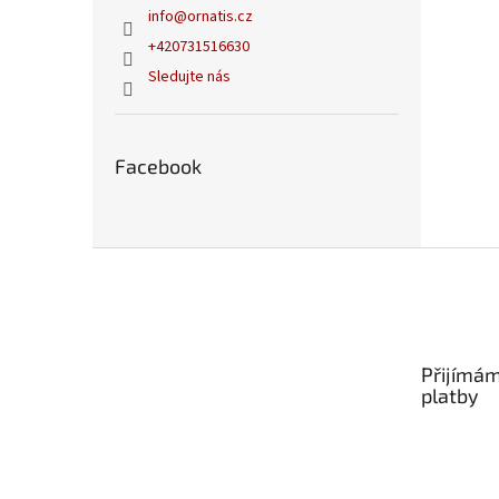
info
@
ornatis.cz
+420731516630
Sledujte nás
Facebook
Z
á
p
a
t
Přijímám
í
platby