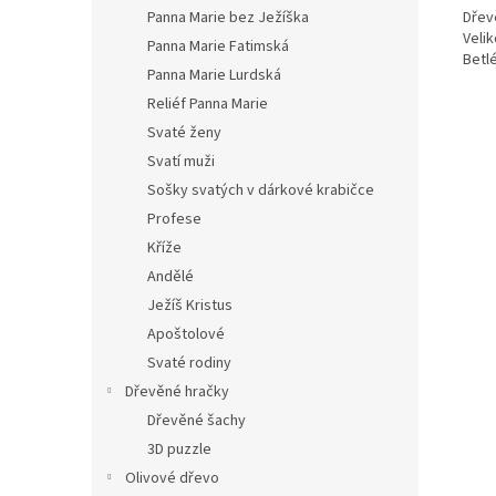
Panna Marie bez Ježíška
Dřev
Veli
Panna Marie Fatimská
Betl
Panna Marie Lurdská
Reliéf Panna Marie
Svaté ženy
Svatí muži
Sošky svatých v dárkové krabičce
Profese
Kříže
Andělé
Ježíš Kristus
Apoštolové
Svaté rodiny
Dřevěné hračky
Dřevěné šachy
3D puzzle
Olivové dřevo