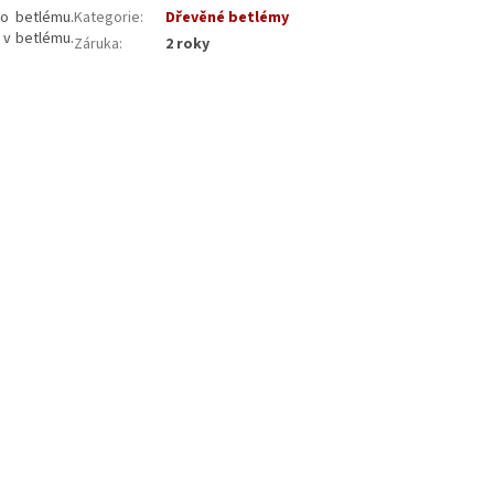
o betlému.
Kategorie
:
Dřevěné betlémy
 v betlému.
Záruka
:
2 roky