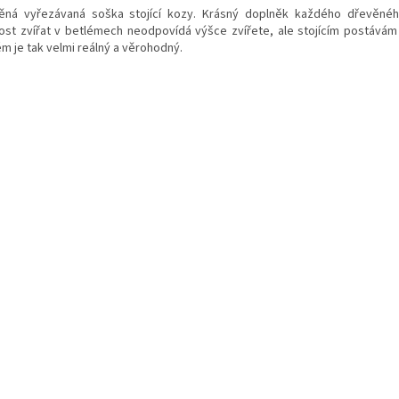
ěná vyřezávaná soška stojící kozy. Krásný doplněk každého dřevěnéh
kost zvířat v betlémech neodpovídá výšce zvířete, ale stojícím postávám
ém je tak velmi reálný a věrohodný.