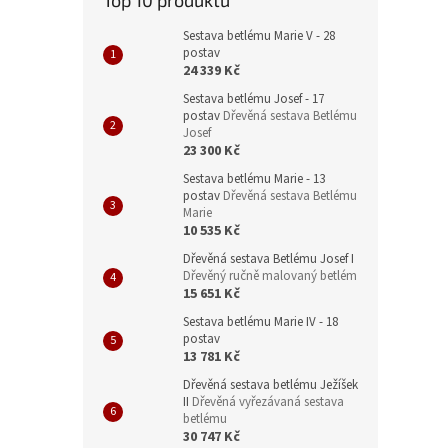
Top 10 produktů
Sestava betlému Marie V - 28
postav
24 339 Kč
Sestava betlému Josef - 17
postav
Dřevěná sestava Betlému
Josef
23 300 Kč
Sestava betlému Marie - 13
postav
Dřevěná sestava Betlému
Marie
10 535 Kč
Dřevěná sestava Betlému Josef I
Dřevěný ručně malovaný betlém
15 651 Kč
Sestava betlému Marie IV - 18
postav
13 781 Kč
Dřevěná sestava betlému Ježíšek
II
Dřevěná vyřezávaná sestava
betlému
30 747 Kč