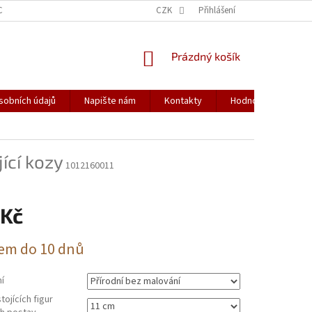
CH ÚDAJŮ
CZK
Přihlášení
NÁKUPNÍ
Prázdný košík
KOŠÍK
sobních údajů
Napište nám
Kontakty
Hodnocení obchod
ící kozy
1012160011
 Kč
em do 10 dnů
í
tojících figur