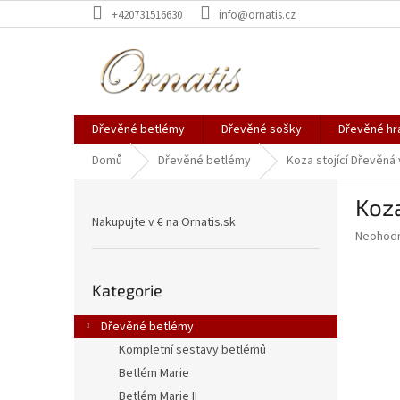
Přejít
+420731516630
info@ornatis.cz
na
obsah
Dřevěné betlémy
Dřevěné sošky
Dřevěné hr
Domů
Dřevěné betlémy
Koza stojící
Dřevěná 
P
Koza
o
Nakupujte v € na Ornatis.sk
s
Průměr
Neohod
t
hodnoce
r
produkt
Přeskočit
a
je
Kategorie
kategorie
0,0
n
z
n
Dřevěné betlémy
5
í
Kompletní sestavy betlémů
hvězdič
p
Betlém Marie
a
Betlém Marie II