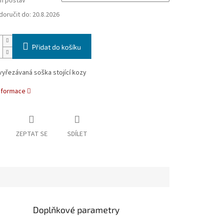
h postav
oručit do:
20.8.2026
Přidat do košíku
yřezávaná soška stojící kozy
informace
ZEPTAT SE
SDÍLET
Doplňkové parametry