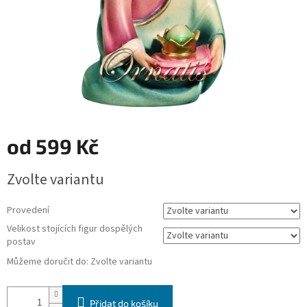
od
599 Kč
Měrná
Zvolte variantu
cena:
Provedení
Velikost stojících figur dospělých
postav
Můžeme doručit do:
Zvolte variantu
Přidat do košíku