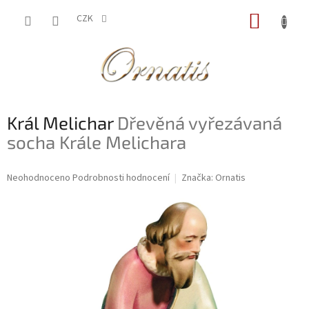
Přejít
NÁKUP
na
CZK
obsah
KOŠÍK
Král Melichar
Dřevěná vyřezávaná
socha Krále Melichara
Průměrné
Neohodnoceno
Podrobnosti hodnocení
Značka:
Ornatis
hodnocení
produktu
je
0,0
z
5
hvězdiček.