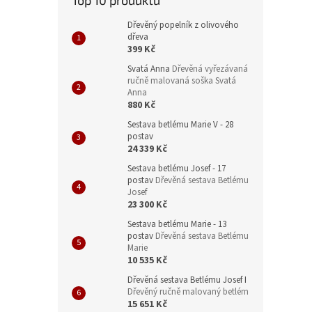
Top 10 produktů
Dřevěný popelník z olivového
dřeva
399 Kč
Svatá Anna
Dřevěná vyřezávaná
ručně malovaná soška Svatá
Anna
880 Kč
Sestava betlému Marie V - 28
postav
24 339 Kč
Sestava betlému Josef - 17
postav
Dřevěná sestava Betlému
Josef
23 300 Kč
Sestava betlému Marie - 13
postav
Dřevěná sestava Betlému
Marie
10 535 Kč
Dřevěná sestava Betlému Josef I
Dřevěný ručně malovaný betlém
15 651 Kč