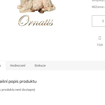
dospělýc
Můžeme d
TISK
s
Hodnocení
Diskuze
ailní popis produktu
s produktu není dostupný