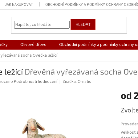
JAK NAKUPOVAT
OBCHODNÍ PODMÍNKY A PODMÍNKY OCHRANY OSOBNÍ
HLEDAT
ačky
Olivové dřevo
Obchodní podmínky a podmínky ochrany o
yřezávaná socha Ovečka ležící
 ležící
Dřevěná vyřezávaná socha Oveč
né
noceno
Podrobnosti hodnocení
Značka:
Ornatis
ní
od
u
Měrná
Zvolt
cena:
ek.
Proveden
Velikost s