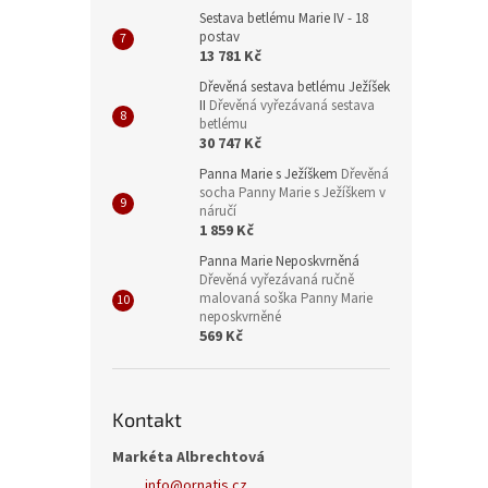
Sestava betlému Marie IV - 18
postav
13 781 Kč
Dřevěná sestava betlému Ježíšek
II
Dřevěná vyřezávaná sestava
betlému
30 747 Kč
Panna Marie s Ježíškem
Dřevěná
socha Panny Marie s Ježíškem v
náručí
1 859 Kč
Panna Marie Neposkvrněná
Dřevěná vyřezávaná ručně
malovaná soška Panny Marie
neposkvrněné
569 Kč
Kontakt
Markéta Albrechtová
info
@
ornatis.cz