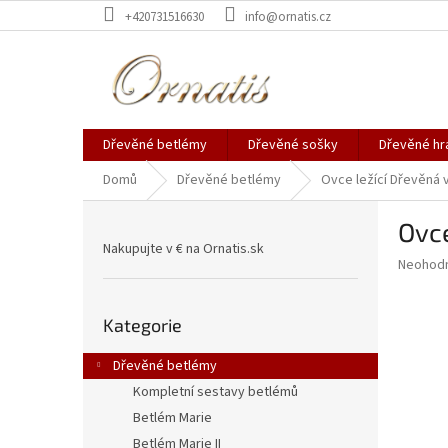
Přejít
+420731516630
info@ornatis.cz
na
obsah
Dřevěné betlémy
Dřevěné sošky
Dřevěné hr
Domů
Dřevěné betlémy
Ovce ležící
Dřevěná v
P
Ovce
o
Nakupujte v € na Ornatis.sk
s
Průměr
Neohod
t
hodnoce
r
produkt
Přeskočit
a
je
Kategorie
kategorie
0,0
n
z
n
Dřevěné betlémy
5
í
Kompletní sestavy betlémů
hvězdič
p
Betlém Marie
a
Betlém Marie II