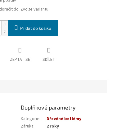
h postav
oručit do:
Zvolte variantu
Přidat do košíku
ZEPTAT SE
SDÍLET
Doplňkové parametry
Kategorie
:
Dřevěné betlémy
Záruka
:
2 roky