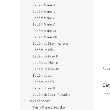
n
Betlém Marie III
e
l
Betlém Marie IV
Betlém Marie V
Betlém Marie VI
Betlém Marie VII
Betlém Marie VIII
Betlém Ježíšek - Aurora
Betlém Ježíšek
Betlém Ježíšek II
Betlém Ježíšek III
Popi
Betlém Ježíšek IV
Betlém Josef
Betlém Josef I
Det
Betlém Josef II
Popi
Betlém Hvězda - Pohádka
Dřevěné sošky
Panna Marie s Ježíškem