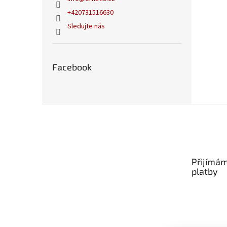
+420731516630
Sledujte nás
Facebook
Z
á
p
a
t
Přijímám
í
platby