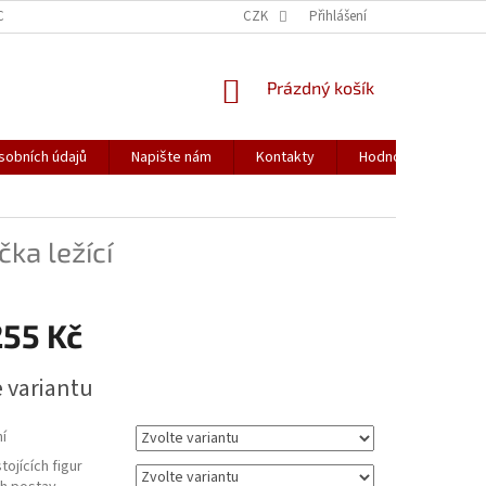
CH ÚDAJŮ
CZK
Přihlášení
NÁKUPNÍ
Prázdný košík
KOŠÍK
sobních údajů
Napište nám
Kontakty
Hodnocení obchod
ka ležící
255 Kč
e variantu
í
tojících figur