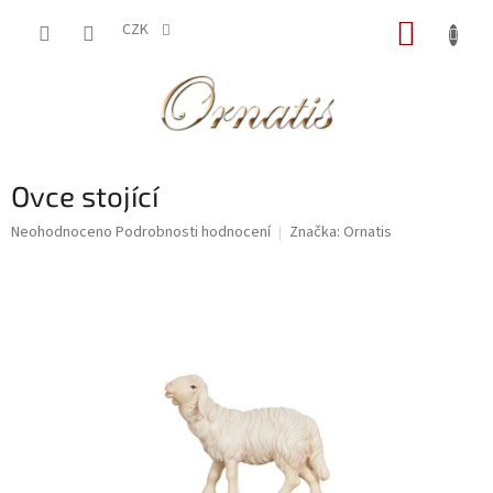
Přejít
NÁKUP
na
CZK
obsah
KOŠÍK
Ovce stojící
Průměrné
Neohodnoceno
Podrobnosti hodnocení
Značka:
Ornatis
hodnocení
produktu
je
0,0
z
5
hvězdiček.