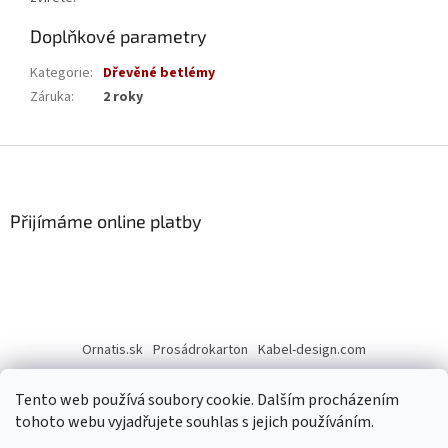
Doplňkové parametry
Kategorie
:
Dřevěné betlémy
Záruka
:
2 roky
Z
á
p
a
Přijímáme online platby
t
í
Ornatis.sk
Prosádrokarton
Kabel-design.com
Tento web používá soubory cookie. Dalším procházením
tohoto webu vyjadřujete souhlas s jejich používáním.