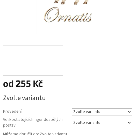
od
255 Kč
Měrná
Zvolte variantu
cena:
Provedení
Velikost stojících figur dospělých
postav
Můžeme doručit do:
Zvolte variantu