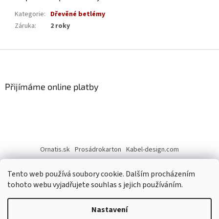
Kategorie
:
Dřevěné betlémy
Záruka
:
2 roky
Z
á
p
a
Přijímáme online platby
t
í
Ornatis.sk
Prosádrokarton
Kabel-design.com
Tento web používá soubory cookie. Dalším procházením
tohoto webu vyjadřujete souhlas s jejich používáním.
Nastavení
Vytvořil Shoptet