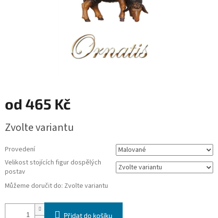
od
465 Kč
Měrná
Zvolte variantu
cena:
Provedení
Velikost stojících figur dospělých
postav
Můžeme doručit do:
Zvolte variantu
Přidat do košíku