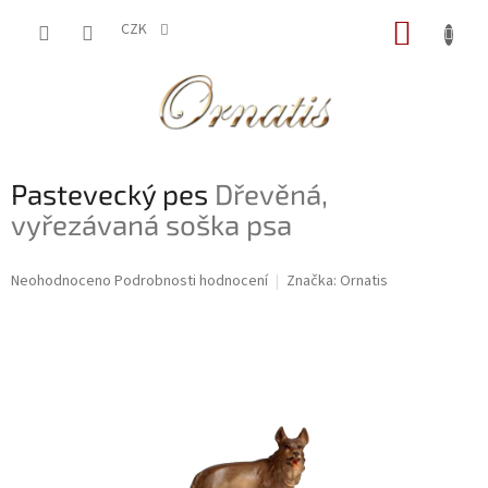
Přejít
NÁKUP
na
CZK
obsah
KOŠÍK
Pastevecký pes
Dřevěná,
vyřezávaná soška psa
Průměrné
Neohodnoceno
Podrobnosti hodnocení
Značka:
Ornatis
hodnocení
produktu
je
0,0
z
5
hvězdiček.