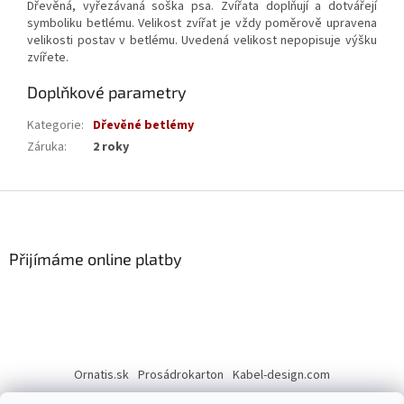
Dřevěná, vyřezávaná soška psa. Zvířata doplňují a dotvářejí
symboliku betlému. Velikost zvířat je vždy poměrově upravena
velikosti postav v betlému. Uvedená velikost nepopisuje výšku
zvířete.
Doplňkové parametry
Kategorie
:
Dřevěné betlémy
Záruka
:
2 roky
Z
á
p
a
Přijímáme online platby
t
í
Ornatis.sk
Prosádrokarton
Kabel-design.com