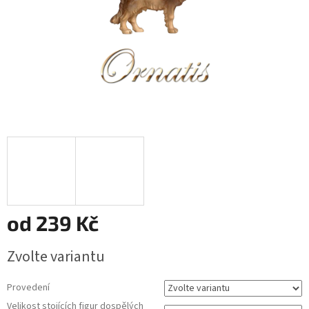
od
239 Kč
Měrná
Zvolte variantu
cena:
Provedení
Velikost stojících figur dospělých