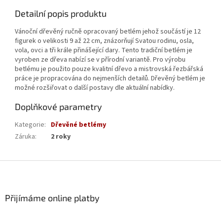
Detailní popis produktu
Vánoční dřevěný ručně opracovaný betlém jehož součástí je 12
figurek o velikosti 9 až 22 cm, znázorňují Svatou rodinu, osla,
vola, ovci a tři krále přinášející dary. Tento tradiční betlém je
vyroben ze dřeva nabízí se v přírodní variantě. Pro výrobu
betlému je použito pouze kvalitní dřevo a mistrovská řezbářská
práce je propracována do nejmenších detailů. Dřevěný betlém je
možné rozšiřovat o další postavy dle aktuální nabídky.
Doplňkové parametry
Kategorie
:
Dřevěné betlémy
Záruka
:
2 roky
Z
á
p
a
Přijímáme online platby
t
í