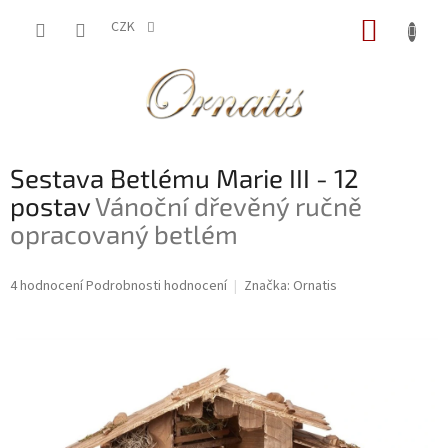
Přejít
NÁKUP
na
CZK
obsah
KOŠÍK
Sestava Betlému Marie III - 12
postav
Vánoční dřevěný ručně
opracovaný betlém
Průměrné
4 hodnocení
Podrobnosti hodnocení
Značka:
Ornatis
hodnocení
produktu
je
5,0
z
5
hvězdiček.