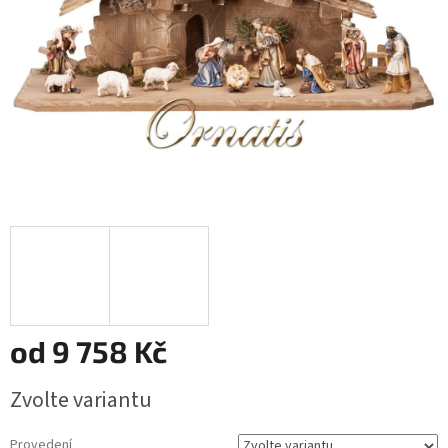
od
9 758 Kč
Měrná
Zvolte variantu
cena:
Provedení