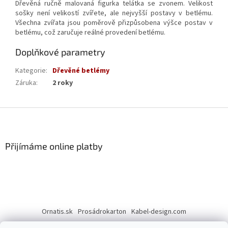
Dřevěná ručně malovaná figurka telátka se zvonem. Velikost
sošky není velikostí zvířete, ale nejvyšší postavy v betlému.
Všechna zvířata jsou poměrově přizpůsobena výšce postav v
betlému, což zaručuje reálné provedení betlému.
Doplňkové parametry
Kategorie
:
Dřevěné betlémy
Záruka
:
2 roky
Z
á
p
a
Přijímáme online platby
t
í
Ornatis.sk
Prosádrokarton
Kabel-design.com