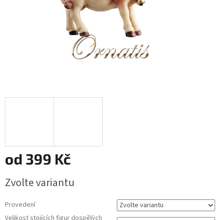
od
399 Kč
Měrná
Zvolte variantu
cena:
Provedení
Velikost stojících figur dospělých