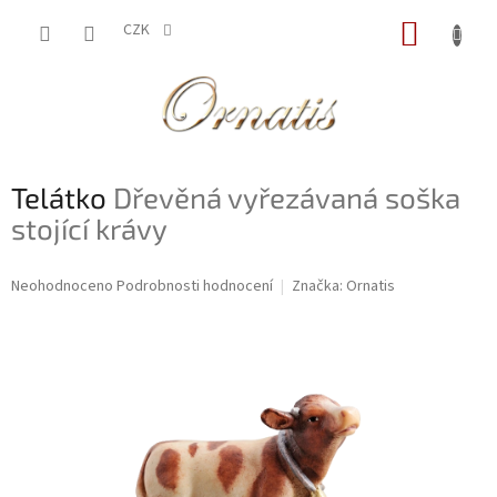
Přejít
NÁKUP
na
CZK
obsah
KOŠÍK
Telátko
Dřevěná vyřezávaná soška
stojící krávy
Průměrné
Neohodnoceno
Podrobnosti hodnocení
Značka:
Ornatis
hodnocení
produktu
je
0,0
z
5
hvězdiček.