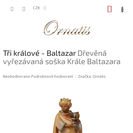
Přejít
NÁKUP
na
CZK
obsah
KOŠÍK
Tři králové - Baltazar
Dřevěná
vyřezávaná soška Krále Baltazara
Průměrné
Neohodnoceno
Podrobnosti hodnocení
Značka:
Ornatis
hodnocení
produktu
je
0,0
z
5
hvězdiček.