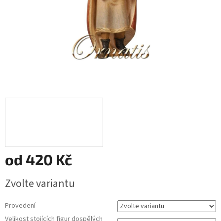
od
420 Kč
Měrná
Zvolte variantu
cena:
Provedení
Velikost stojících figur dospělých