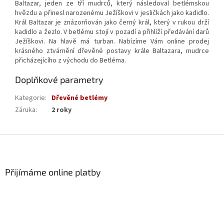
Baltazar, jeden ze tří mudrců, který následoval betlémskou
hvězdu a přinesl narozenému Ježíškovi v jesličkách jako kadidlo.
Král Baltazar je znázorňován jako černý král, který v rukou drží
kadidlo a žezlo. V betlému stojí v pozadí a přihlíží předávání darů
Ježíškovi. Na hlavě má turban. Nabízíme Vám online prodej
krásného ztvárnění dřevěné postavy krále Baltazara, mudrce
přicházejícího z východu do Betléma.
Doplňkové parametry
Kategorie
:
Dřevěné betlémy
Záruka
:
2 roky
Z
á
p
a
Přijímáme online platby
t
í