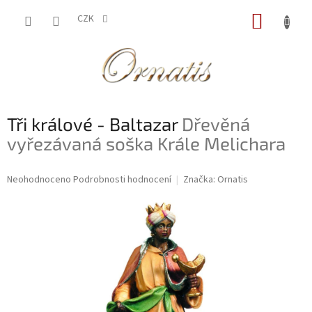
Přejít
NÁKUP
na
CZK
obsah
KOŠÍK
Tři králové - Baltazar
Dřevěná
vyřezávaná soška Krále Melichara
Průměrné
Neohodnoceno
Podrobnosti hodnocení
Značka:
Ornatis
hodnocení
produktu
je
0,0
z
5
hvězdiček.