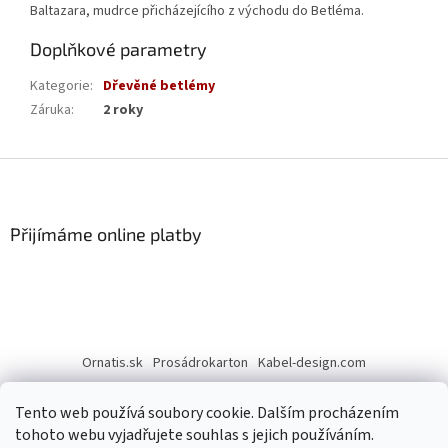
Baltazara, mudrce přicházejícího z východu do Betléma.
Doplňkové parametry
Kategorie
:
Dřevěné betlémy
Záruka
:
2 roky
Z
á
p
a
Přijímáme online platby
t
í
Ornatis.sk
Prosádrokarton
Kabel-design.com
Tento web používá soubory cookie. Dalším procházením
tohoto webu vyjadřujete souhlas s jejich používáním.