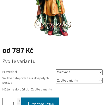
od
787 Kč
Měrná
Zvolte variantu
cena:
Provedení
Velikost stojících figur dospělých
postav
Můžeme doručit do:
Zvolte variantu
Přidat do košíku