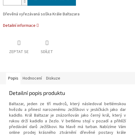
Dřevěná vyřezávaná soška Krále Baltazara
Detailní informace
ZEPTAT SE
SDÍLET
Popis
Hodnocení
Diskuze
Detailní popis produktu
Baltazar, jeden ze tří mudrců, který následoval betlémskou
hvězdu a přinesl narozenému Ježíškovi v jesličkách jako dar
kadidlo. Král Baltazar je znázorňován jako černý král, který v
rukou drží kadidlo a žezlo. V betlému stojí v pozadí a přihlíží
předávání darů Ježíškovi. Na hlavě má turban. Nabízíme Vám
online prodej krásného ztvárnění dřevěné postavy krále