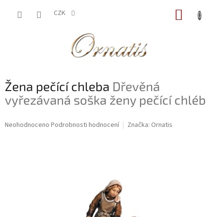
Přejít
NÁKUP
na
CZK
obsah
KOŠÍK
Žena pečící chleba
Dřevěná
vyřezávaná soška ženy pečící chléb
Průměrné
Neohodnoceno
Podrobnosti hodnocení
Značka:
Ornatis
hodnocení
produktu
je
0,0
z
5
hvězdiček.