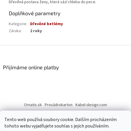
Dřevěná postava ženy, která sází chleba do pece.
Doplňkové parametry
Kategorie
:
Dřevěné betlémy
Záruka
:
2 roky
Z
á
p
a
Přijímáme online platby
t
í
Ornatis.sk
Prosádrokarton
Kabel-design.com
Tento web používá soubory cookie. Dalším procházením
tohoto webu vyjadřujete souhlas s jejich používáním.