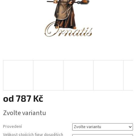
od
787 Kč
Měrná
Zvolte variantu
cena:
Provedení
Velikost stojících figur dospělých