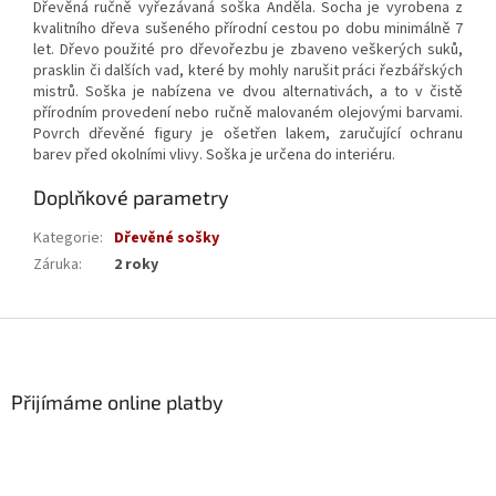
Dřevěná ručně vyřezávaná soška Anděla. Socha je vyrobena z
kvalitního dřeva sušeného přírodní cestou po dobu minimálně 7
let. Dřevo použité pro dřevořezbu je zbaveno veškerých suků,
prasklin či dalších vad, které by mohly narušit práci řezbářských
mistrů. Soška je nabízena ve dvou alternativách, a to v čistě
přírodním provedení nebo ručně malovaném olejovými barvami.
Povrch dřevěné figury je ošetřen lakem, zaručující ochranu
barev před okolními vlivy. Soška je určena do interiéru.
Doplňkové parametry
Kategorie
:
Dřevěné sošky
Záruka
:
2 roky
Z
á
p
a
Přijímáme online platby
t
í