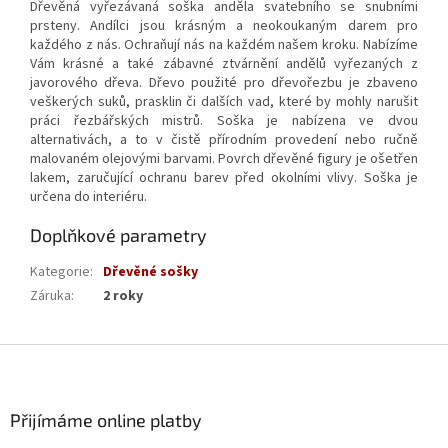
Dřevěná vyřezávaná soška anděla svatebního se snubními
prsteny. Andílci jsou krásným a neokoukaným darem pro
každého z nás. Ochraňují nás na každém našem kroku. Nabízíme
Vám krásné a také zábavné ztvárnění andělů vyřezaných z
javorového dřeva. Dřevo použité pro dřevořezbu je zbaveno
veškerých suků, prasklin či dalších vad, které by mohly narušit
práci řezbářských mistrů. Soška je nabízena ve dvou
alternativách, a to v čistě přírodním provedení nebo ručně
malovaném olejovými barvami. Povrch dřevěné figury je ošetřen
lakem, zaručující ochranu barev před okolními vlivy. Soška je
určena do interiéru.
Doplňkové parametry
Kategorie
:
Dřevěné sošky
Záruka
:
2 roky
Z
á
p
a
Přijímáme online platby
t