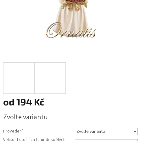
od
194 Kč
Měrná
Zvolte variantu
cena:
Provedení
Velikost stojících figur dospělých