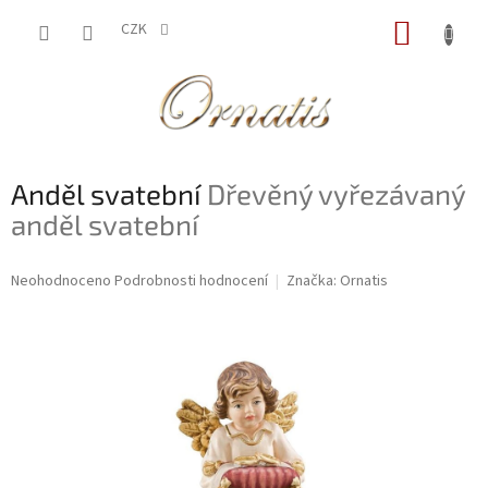
Přejít
NÁKUP
na
CZK
obsah
KOŠÍK
Anděl svatební
Dřevěný vyřezávaný
anděl svatební
Průměrné
Neohodnoceno
Podrobnosti hodnocení
Značka:
Ornatis
hodnocení
produktu
je
0,0
z
5
hvězdiček.