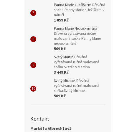
Panna Marie s Ježíškem
Dřevěná
socha Panny Marie s Ježíškem v
náručí
1 859 Kč
Panna Marie Neposkvrněná
Dřevěná vyřezávaná ručně
malovaná soška Panny Marie
neposkvrněné
569 Kč
Svatý Martin
Dřevěná
vyřezávaná ručně malovaná
soška Svatého Martina
3 449 Kč
Svatý Michael
Dřevěná
vyřezávaná ručně malovaná
soška Svatý Michael
509 Kč
Kontakt
Markéta Albrechtová