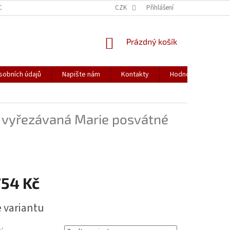
CH ÚDAJŮ
CZK
Přihlášení
NÁKUPNÍ
Prázdný košík
KOŠÍK
sobních údajů
Napište nám
Kontakty
Hodnocení obchod
 vyřezávaná Marie posvátné
754 Kč
e variantu