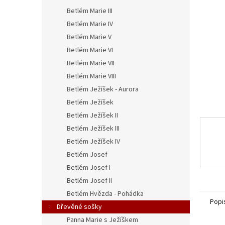
n
Betlém Marie III
e
l
Betlém Marie IV
Betlém Marie V
Betlém Marie VI
Betlém Marie VII
Betlém Marie VIII
Betlém Ježíšek - Aurora
Betlém Ježíšek
Betlém Ježíšek II
Betlém Ježíšek III
Betlém Ježíšek IV
Betlém Josef
Betlém Josef I
Betlém Josef II
Betlém Hvězda - Pohádka
Popi
Dřevěné sošky
Panna Marie s Ježíškem