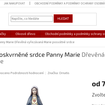
JAK NAKUPOVAT
OBCHODNÍ PODMÍNKY A PODMÍNKY OCHRANY OSOBNÍ
HLEDAT
ačky
Olivové dřevo
Obchodní podmínky a podmínky ochrany o
anny Marie
Dřevěná vyřezávaná Marie posvátné srdce
oskvrněné srdce Panny Marie
Dřevěná
ce
né
noceno
Podrobnosti hodnocení
Značka:
Ornatis
ní
od
u
Měrná
Zvolt
cena:
ek.