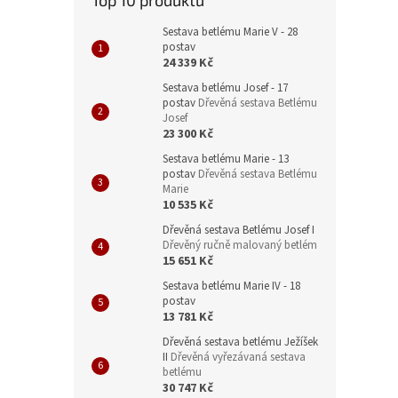
Top 10 produktů
Sestava betlému Marie V - 28
postav
24 339 Kč
Sestava betlému Josef - 17
postav
Dřevěná sestava Betlému
Josef
23 300 Kč
Sestava betlému Marie - 13
postav
Dřevěná sestava Betlému
Marie
10 535 Kč
Dřevěná sestava Betlému Josef I
Dřevěný ručně malovaný betlém
15 651 Kč
Sestava betlému Marie IV - 18
postav
13 781 Kč
Dřevěná sestava betlému Ježíšek
II
Dřevěná vyřezávaná sestava
betlému
30 747 Kč