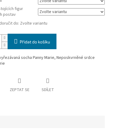
í
tojících figur
h postav
oručit do:
Zvolte variantu
Přidat do košíku
vyřezávaná socha Panny Marie, Neposkvrněné srdce
rie
ZEPTAT SE
SDÍLET