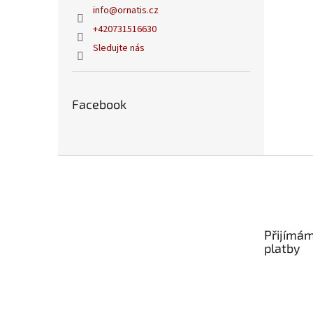
info
@
ornatis.cz
+420731516630
Sledujte nás
Facebook
Z
á
p
a
t
Přijímám
í
platby