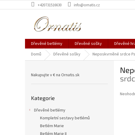
Přejít
+420731516630
info@ornatis.cz
na
obsah
Dřevěné betlémy
Dřevěné sošky
Dřevěné hr
Domů
Dřevěné sošky
Neposkvrněné srdce P
P
Nep
o
Nakupujte v € na Ornatis.sk
s
srd
t
r
Přeskočit
Průměr
Neohod
a
Kategorie
kategorie
hodnoce
n
produkt
n
Dřevěné betlémy
je
í
0,0
Kompletní sestavy betlémů
z
p
Betlém Marie
5
a
Betlém Marie II
hvězdič