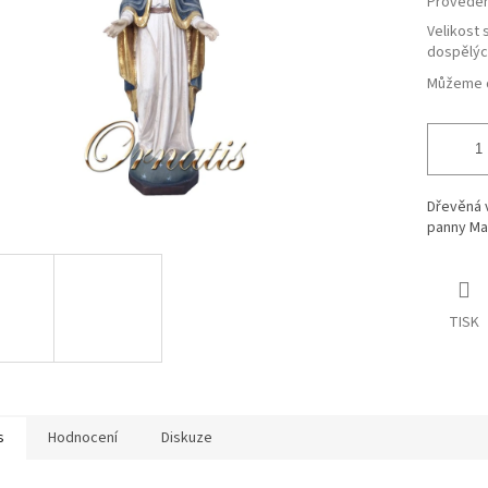
Proveden
Velikost s
dospělýc
Můžeme d
Dřevěná 
panny Ma
TISK
s
Hodnocení
Diskuze