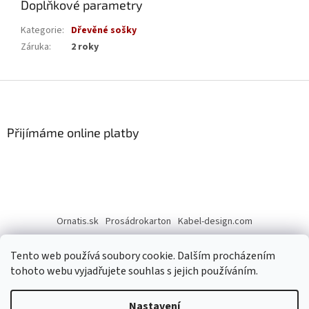
Doplňkové parametry
Kategorie
:
Dřevěné sošky
Záruka
:
2 roky
Z
á
p
a
Přijímáme online platby
t
í
Ornatis.sk
Prosádrokarton
Kabel-design.com
Tento web používá soubory cookie. Dalším procházením
tohoto webu vyjadřujete souhlas s jejich používáním.
Nastavení