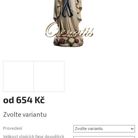
od
654 Kč
Měrná
Zvolte variantu
cena:
Provedení
Velikost stojících figur dospělých