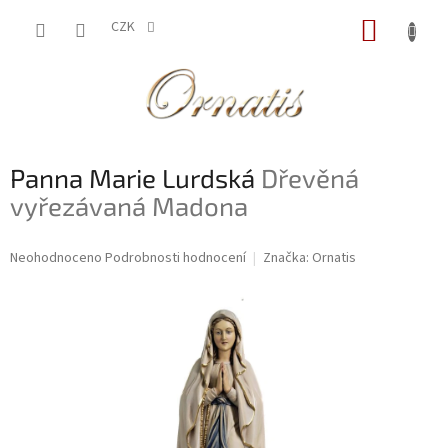
Přejít
NÁKUP
na
CZK
obsah
KOŠÍK
Panna Marie Lurdská
Dřevěná
vyřezávaná Madona
Průměrné
Neohodnoceno
Podrobnosti hodnocení
Značka:
Ornatis
hodnocení
produktu
je
0,0
z
5
hvězdiček.