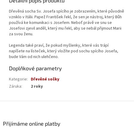
Detailní popis produktu
Dřevěná socha Sv. Josefa spícího je zobrazením, které původně
vzniklo v Itálii. Papež František řekl, že sen je nástroj, který Bůh
používá ke komunikaci s Josefem. Neboť právě ve snu se
Josefovi zjevil anděl, který mu řekl, aby se nebál přijmout Marii
za svou ženu.
Legenda také praví, že pokud myšlenky, které vás trápí
napíšete na lísteček, který vložíte pod sochu spícího Josefa,
bude Vám od nich ulehčeno.
Doplňkové parametry
Kategorie
:
Dřevěné sošky
Záruka
:
2 roky
Z
á
p
a
Přijímáme online platby
t