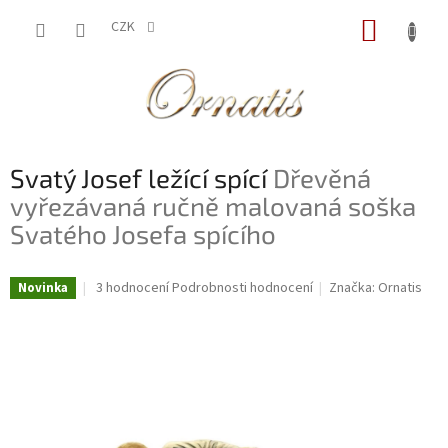
Přejít
NÁKUP
na
CZK
obsah
KOŠÍK
Svatý Josef ležící spící
Dřevěná
vyřezávaná ručně malovaná soška
Svatého Josefa spícího
Průměrné
3 hodnocení
Podrobnosti hodnocení
Značka:
Ornatis
Novinka
hodnocení
produktu
je
5,0
z
5
hvězdiček.