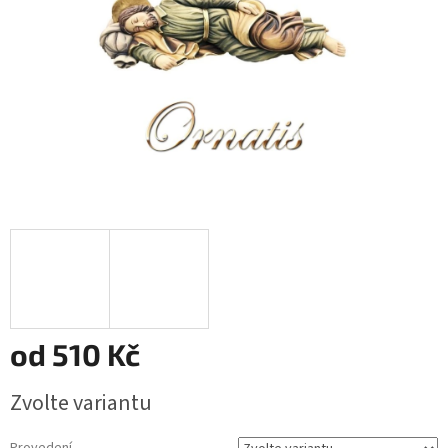
od
510 Kč
Měrná
Zvolte variantu
cena: