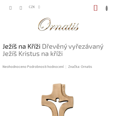
Přejít
NÁKUP
na
CZK
obsah
KOŠÍK
Ježíš na Kříži
Dřevěný vyřezávaný
Ježíš Kristus na kříži
Průměrné
Neohodnoceno
Podrobnosti hodnocení
Značka:
Ornatis
hodnocení
produktu
je
0,0
z
5
hvězdiček.