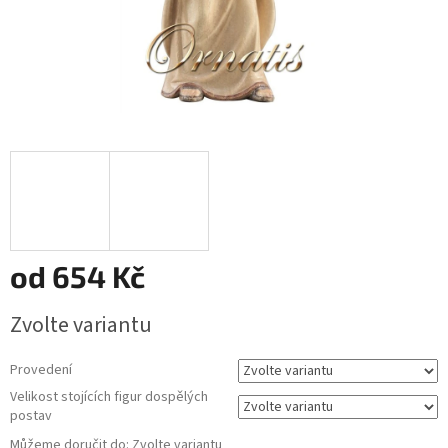
od
654 Kč
Měrná
Zvolte variantu
cena:
Provedení
Velikost stojících figur dospělých
postav
Můžeme doručit do:
Zvolte variantu