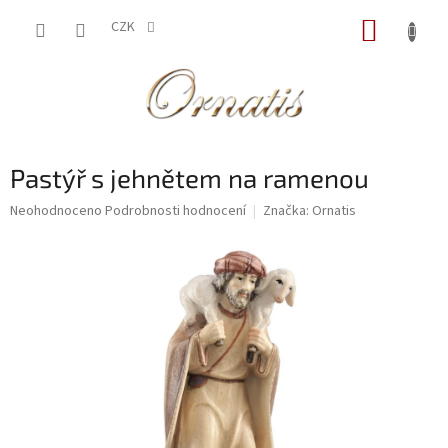
Přejít
NÁKUP
na
CZK
obsah
KOŠÍK
Pastýř s jehnětem na ramenou
Průměrné
Neohodnoceno
Podrobnosti hodnocení
Značka:
Ornatis
hodnocení
produktu
je
0,0
z
5
hvězdiček.