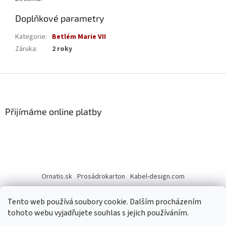
Doplňkové parametry
Kategorie
:
Betlém Marie VII
Záruka
:
2 roky
Z
á
p
a
Přijímáme online platby
t
í
Ornatis.sk
Prosádrokarton
Kabel-design.com
Tento web používá soubory cookie. Dalším procházením
tohoto webu vyjadřujete souhlas s jejich používáním.