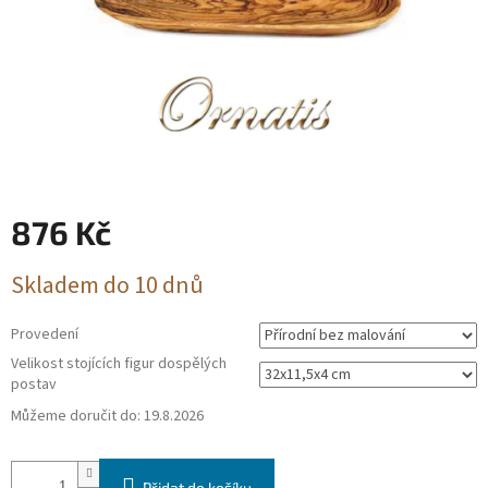
876 Kč
Měrná
Skladem do 10 dnů
cena:
Provedení
Velikost stojících figur dospělých
postav
Můžeme doručit do:
19.8.2026
Přidat do košíku