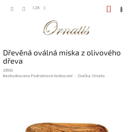
Přejít
NÁKUP
na
CZK
obsah
KOŠÍK
Dřevěná oválná miska z olivového
dřeva
29501
Průměrné
Neohodnoceno
Podrobnosti hodnocení
Značka:
Ornatis
hodnocení
produktu
je
0,0
z
5
hvězdiček.