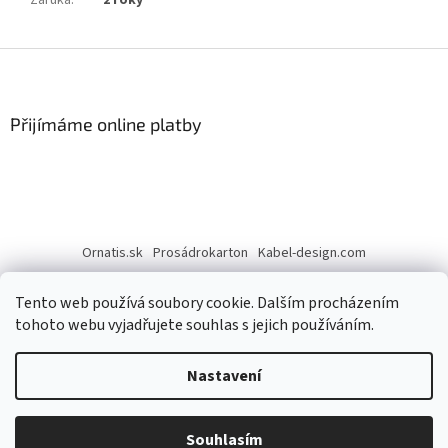
Záruka
:
2 roky
Z
á
p
a
Přijímáme online platby
t
í
Ornatis.sk
Prosádrokarton
Kabel-design.com
Tento web používá soubory cookie. Dalším procházením
tohoto webu vyjadřujete souhlas s jejich používáním.
Nastavení
Vytvořil Shoptet
Souhlasím
Copyright 2026
Ornatis
. Všechna práva vyhrazena.