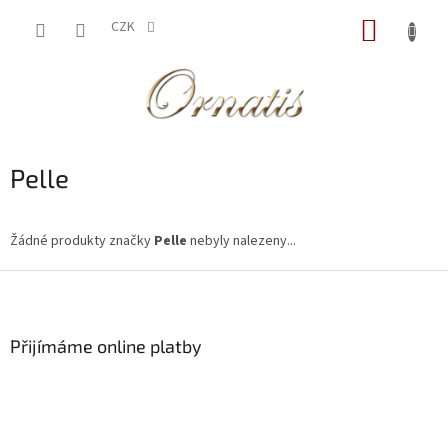
Přejít
NÁKUP
na
CZK
obsah
KOŠÍK
Pelle
Žádné produkty značky
Pelle
nebyly nalezeny...
Z
á
p
a
Přijímáme online platby
t
í