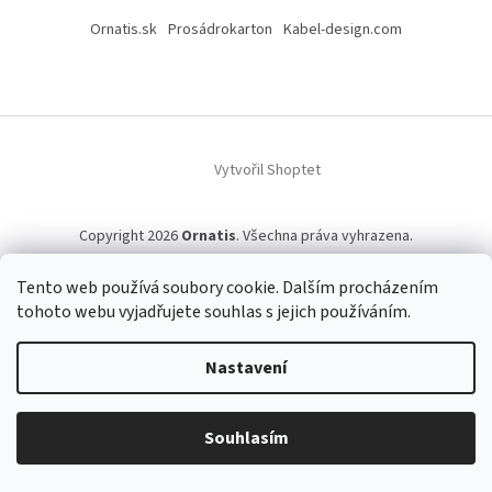
Ornatis.sk
Prosádrokarton
Kabel-design.com
Vytvořil Shoptet
Copyright 2026
Ornatis
. Všechna práva vyhrazena.
Tento web používá soubory cookie. Dalším procházením
tohoto webu vyjadřujete souhlas s jejich používáním.
Nastavení
Souhlasím
Tým Ornátis Vám přeje hodně zdraví a příjemné chvíle v roce 2026.