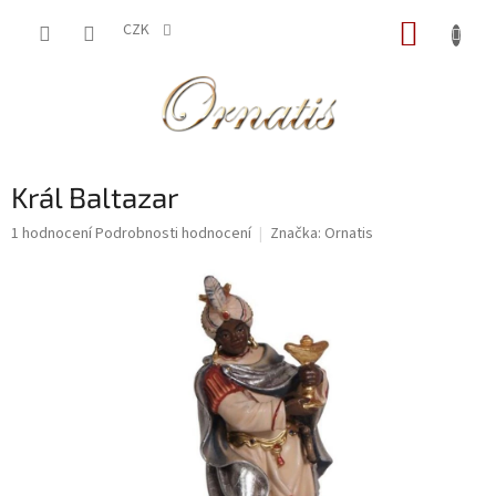
Přejít
NÁKUP
na
CZK
obsah
KOŠÍK
Král Baltazar
Průměrné
1 hodnocení
Podrobnosti hodnocení
Značka:
Ornatis
hodnocení
produktu
je
5,0
z
5
hvězdiček.