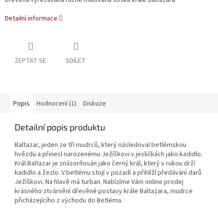
Dřevěná vyřezávaná ručně malovaná soška krále Baltazara
Detailní informace
ZEPTAT SE
SDÍLET
Popis
Hodnocení (1)
Diskuze
Detailní popis produktu
Baltazar, jeden ze tří mudrců, který následoval betlémskou
hvězdu a přinesl narozenému Ježíškovi v jesličkách jako kadidlo.
Král Baltazar je znázorňován jako černý král, který v rukou drží
kadidlo a žezlo. V betlému stojí v pozadí a přihlíží předávání darů
Ježíškovi. Na hlavě má turban. Nabízíme Vám online prodej
krásného ztvárnění dřevěné postavy krále Baltazara, mudrce
přicházejícího z východu do Betléma.