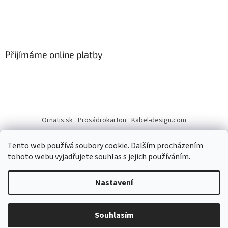
Z
á
p
a
Přijímáme online platby
t
í
Ornatis.sk
Prosádrokarton
Kabel-design.com
Tento web používá soubory cookie. Dalším procházením
tohoto webu vyjadřujete souhlas s jejich používáním.
Nastavení
Vytvořil Shoptet
Souhlasím
Copyright 2026
Ornatis
. Všechna práva vyhrazena.
Tým Ornátis Vám přeje hodně zdraví a příjemné chvíle v roce 2026.