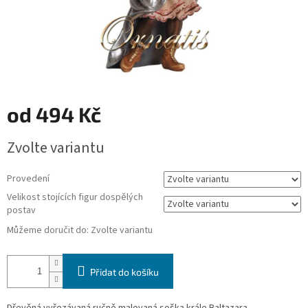
od
494 Kč
Měrná
Zvolte variantu
cena:
Provedení
Velikost stojících figur dospělých
postav
Můžeme doručit do:
Zvolte variantu
Přidat do košíku